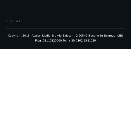
SOCIAL
Copyright 2013- Avalon Media SrL Via Brioschi, 2 20842 Besana in Brianza (MB)
PIva: 08119820960 Tel: + 39 0362 1841026