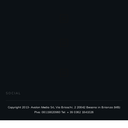
SOCIAL
Copyright 2013- Avalon Media SrL Via Brioschi, 2 20842 Besana in Brianza (MB)
PIva: 08119820960 Tel: + 39 0362 1841026