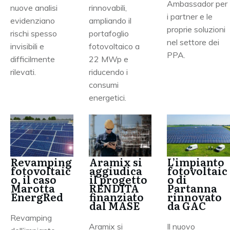
Ambassador per
nuove analisi
rinnovabili,
i partner e le
evidenziano
ampliando il
proprie soluzioni
rischi spesso
portafoglio
nel settore dei
invisibili e
fotovoltaico a
PPA.
difficilmente
22 MWp e
rilevati.
riducendo i
consumi
energetici.
Revamping
Aramix si
L’impianto
fotovoltaic
aggiudica
fotovoltaic
o, il caso
il progetto
o di
Marotta
RENDITA
Partanna
EnergRed
finanziato
rinnovato
dal MASE
da GAC
Revamping
Aramix si
Il nuovo