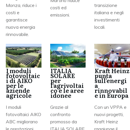
Martino riduce
Monza, riduce i
transizione
costi ed
costi e
italiana e negli
emissioni.
garantisce
investimenti
nuova energia
locali.
rinnovabile.
I moduli
ITALIA
Kraft Heinz
fotovoltaic
SOLARE
punta
i di AIKO
per
sull’energi
per le
l’agrivoltai
a
aziende
co e le aree
rinnovabil
agricole
idonee
e in Europa
I moduli
Grazie al
Con un VPPA e
fotovoltaici AIKO
confronto
nuovi progetti,
ABC migliorano
promosso da
Kraft Heinz
le prestazioni
ITALIA SOLARE,
raggiunge il