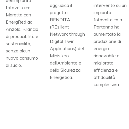
dell’impianto
aggiudica il
intervento su un
fotovoltaico
progetto
impianto
Marotta con
RENDITA
fotovoltaico a
EnergRed ad
(REsilient
Partanna ha
Anzola. Rilancio
Network through
aumentato la
di producibilità e
DIgital Twin
produzione di
sostenibilità,
Applications) del
energia
senza alcun
Ministero
rinnovabile e
nuovo consumo
dell’Ambiente e
migliorato
di suolo.
della Sicurezza
efficienza e
Energetica.
affidabilità
complessiva.