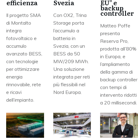
efficienza
EU” e
Svezia
backup
controller
Il progetto SMA
Con OX2, Trina
di Montalto
Storage porta
Matteo Poffe
integra
l’accumulo a
presenta
fotovoltaico e
batteria in
Reserva Pro,
accumulo
Svezia, con un
prodotta all’80%
avanzato BESS,
BESS da 50
in Europa, e
con tecnologie
MW/209 MWh.
l’ampliamento
per ottimizzare
Una soluzione
della gamma di
energia
integrata per reti
backup controller
rinnovabile, rete
più flessibili nel
con tempi di
e ricavi
Nord Europa.
intervento ridotti
dell’impianto.
a 20 millisecondi.