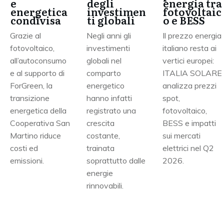
e
degli
energia tra
energetica
investimen
fotovoltaic
condivisa
ti globali
o e BESS
Grazie al
Negli anni gli
Il prezzo energia
fotovoltaico,
investimenti
italiano resta ai
all’autoconsumo
globali nel
vertici europei:
e al supporto di
comparto
ITALIA SOLARE
ForGreen, la
energetico
analizza prezzi
transizione
hanno infatti
spot,
energetica della
registrato una
fotovoltaico,
Cooperativa San
crescita
BESS e impatti
Martino riduce
costante,
sui mercati
costi ed
trainata
elettrici nel Q2
emissioni.
soprattutto dalle
2026.
energie
rinnovabili.