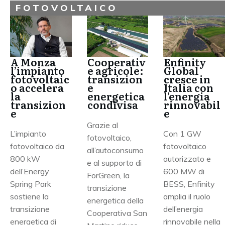
FOTOVOLTAICO
Cooperativ
A Monza
Enfinity
e agricole:
l’impianto
Global
transizion
fotovoltaic
cresce in
e
o accelera
Italia con
energetica
la
l’energia
condivisa
transizion
rinnovabil
e
e
Grazie al
L’impianto
Con 1 GW
fotovoltaico,
fotovoltaico da
fotovoltaico
all’autoconsumo
800 kW
autorizzato e
e al supporto di
dell’Energy
600 MW di
ForGreen, la
Spring Park
BESS, Enfinity
transizione
sostiene la
amplia il ruolo
energetica della
transizione
dell’energia
Cooperativa San
energetica di
rinnovabile nella