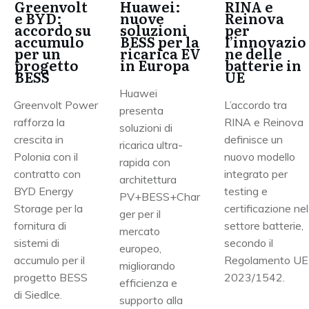
Greenvolt
Huawei:
RINA e
e BYD:
nuove
Reinova
accordo su
soluzioni
per
accumulo
BESS per la
l’innovazio
per un
ricarica EV
ne delle
progetto
in Europa
batterie in
BESS
UE
Huawei
Greenvolt Power
L’accordo tra
presenta
rafforza la
RINA e Reinova
soluzioni di
crescita in
definisce un
ricarica ultra-
Polonia con il
nuovo modello
rapida con
contratto con
integrato per
architettura
BYD Energy
testing e
PV+BESS+Char
Storage per la
certificazione nel
ger per il
fornitura di
settore batterie,
mercato
sistemi di
secondo il
europeo,
accumulo per il
Regolamento UE
migliorando
progetto BESS
2023/1542.
efficienza e
di Siedlce.
supporto alla