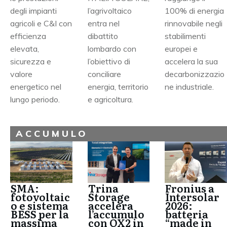
degli impianti
l’agrivoltaico
100% di energia
agricoli e C&I con
entra nel
rinnovabile negli
efficienza
dibattito
stabilimenti
elevata,
lombardo con
europei e
sicurezza e
l’obiettivo di
accelera la sua
valore
conciliare
decarbonizzazio
energetico nel
energia, territorio
ne industriale.
lungo periodo.
e agricoltura.
ACCUMULO
SMA:
Fronius a
Trina
fotovoltaic
Intersolar
Storage
o e sistema
2026:
accelera
BESS per la
batteria
l’accumulo
massima
“made in
con OX2 in