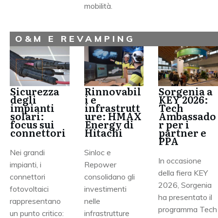
mobilità.
O&M E REVAMPING
Sicurezza
Rinnovabil
Sorgenia a
degli
i e
KEY 2026:
impianti
infrastrutt
Tech
solari:
ure: HMAX
Ambassado
focus sui
Energy di
r per i
connettori
Hitachi
partner e
PPA
Nei grandi
Sinloc e
In occasione
impianti, i
Repower
della fiera KEY
connettori
consolidano gli
2026, Sorgenia
fotovoltaici
investimenti
ha presentato il
rappresentano
nelle
programma Tech
un punto critico:
infrastrutture