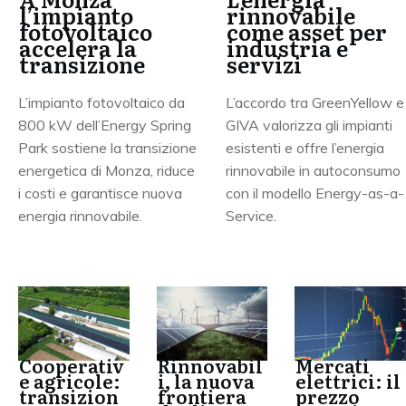
l’impianto
rinnovabile
fotovoltaico
come asset per
accelera la
industria e
transizione
servizi
L’impianto fotovoltaico da
L’accordo tra GreenYellow e
800 kW dell’Energy Spring
GIVA valorizza gli impianti
Park sostiene la transizione
esistenti e offre l’energia
energetica di Monza, riduce
rinnovabile in autoconsumo
i costi e garantisce nuova
con il modello Energy-as-a-
energia rinnovabile.
Service.
Cooperativ
Rinnovabil
Mercati
e agricole:
i, la nuova
elettrici: il
transizion
frontiera
prezzo