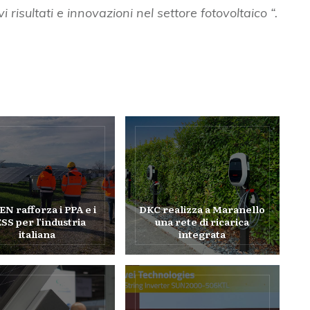
 risultati e innovazioni nel settore fotovoltaico “.
N rafforza i PPA e i
DKC realizza a Maranello
SS per l’industria
una rete di ricarica
italiana
integrata