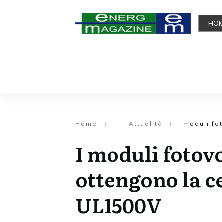
HO
Home
|
|
Attualità
|
I moduli fo
I moduli fotovo
ottengono la c
UL1500V