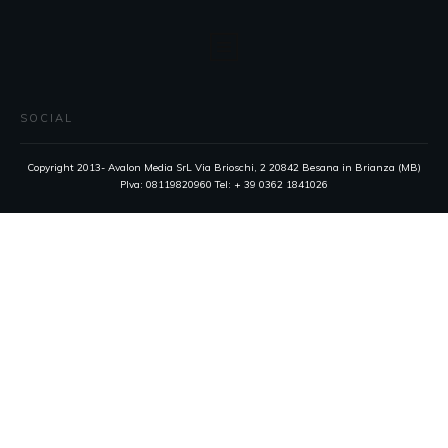
SOCIAL
Copyright 2013- Avalon Media SrL Via Brioschi, 2 20842 Besana in Brianza (MB)
PIva: 08119820960 Tel: + 39 0362 1841026