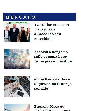
MERCATO
TCL Solar cresce in
Italia grazie
all’accordo con
Marchiol
Accordi a Bergamo
sulle comunità per
l’energia rinnovabile
iCube Renewables e
Sopowerful: l’energia
solidale
Energia: Meta ed
EDPR siglano un PPA