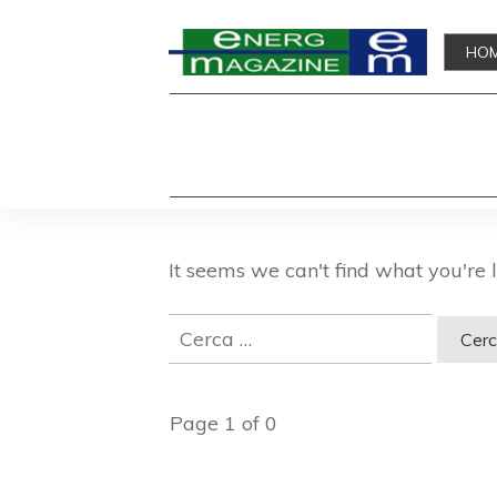
HO
It seems we can't find what you're 
Ricerca
per:
Page
1
of
0