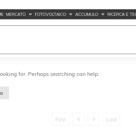
ME
MERCATO
FOTOVOLTAICO
ACCUMULO
RICERCA E T
looking for. Perhaps searching can help.
First
Last