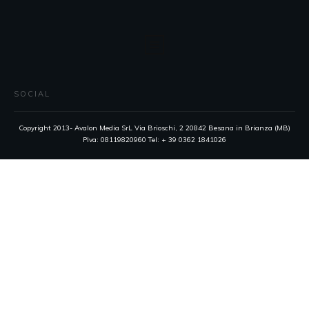
SOCIAL
Copyright 2013- Avalon Media SrL Via Brioschi, 2 20842 Besana in Brianza (MB)
PIva: 08119820960 Tel: + 39 0362 1841026