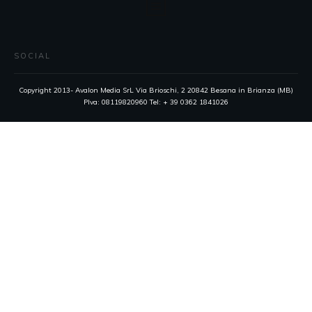
SOCIAL
Copyright 2013- Avalon Media SrL Via Brioschi, 2 20842 Besana in Brianza (MB)
PIva: 08119820960 Tel: + 39 0362 1841026