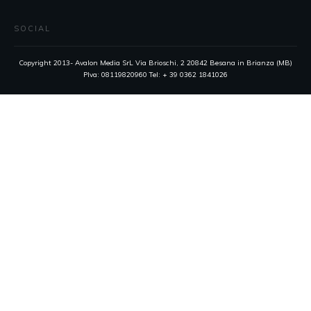
SOCIAL
Copyright 2013- Avalon Media SrL Via Brioschi, 2 20842 Besana in Brianza (MB)
PIva: 08119820960 Tel: + 39 0362 1841026