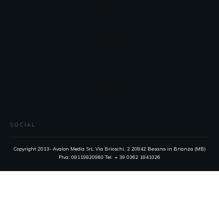
SOCIAL
Copyright 2013- Avalon Media SrL Via Brioschi, 2 20842 Besana in Brianza (MB)
PIva: 08119820960 Tel: + 39 0362 1841026