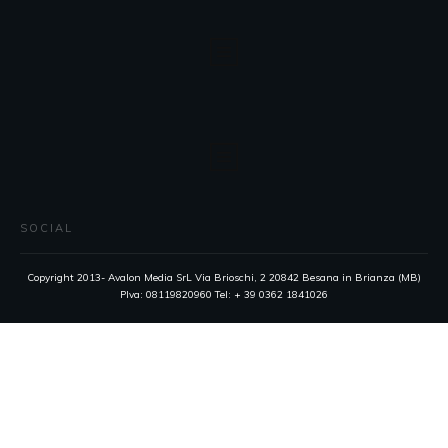
SOCIAL
Copyright 2013- Avalon Media SrL Via Brioschi, 2 20842 Besana in Brianza (MB)
PIva: 08119820960 Tel: + 39 0362 1841026