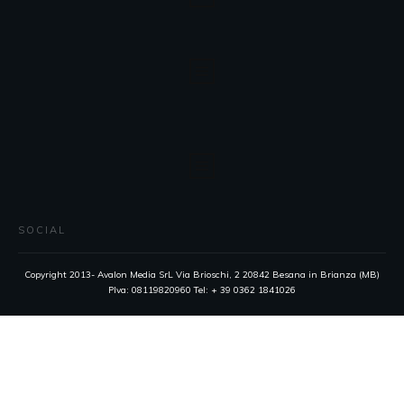
SOCIAL
Copyright 2013- Avalon Media SrL Via Brioschi, 2 20842 Besana in Brianza (MB)
PIva: 08119820960 Tel: + 39 0362 1841026