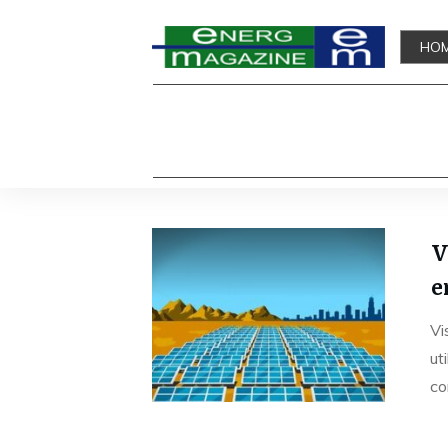
HO
V
e
Vi
ut
co