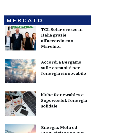
MERCATO
TCL Solar cresce in
Italia grazie
all’accordo con
Marchiol
Accordi a Bergamo
sulle comunità per
l’energia rinnovabile
iCube Renewables e
Sopowerful: l’energia
solidale
Energia: Meta ed
EDPR siglano un PPA