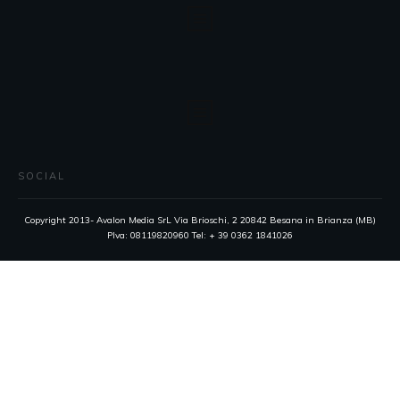
SOCIAL
Copyright 2013- Avalon Media SrL Via Brioschi, 2 20842 Besana in Brianza (MB)
PIva: 08119820960 Tel: + 39 0362 1841026