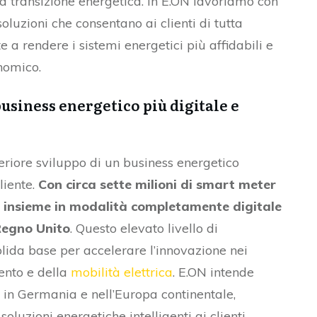
la transizione energetica. In E.ON lavoriamo con
oluzioni che consentano ai clienti di tutta
 a rendere i sistemi energetici più affidabili e
onomico.
business energetico più digitale e
teriore sviluppo di un business energetico
liente.
Con circa sette milioni di smart meter
o insieme in modalità completamente digitale
 Regno Unito
. Questo elevato livello di
lida base per accelerare l’innovazione nei
mento e della
mobilità elettrica
. E.ON intende
i in Germania e nell’Europa continentale,
oluzioni energetiche intelligenti ai clienti