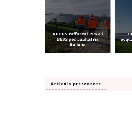
REDEN rafforza i PPA e i
P
BESS per l’industria
acqui
italiana
Articolo precedente