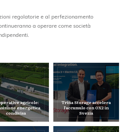
azioni regolatorie e al perfezionamento
continueranno a operare come società
ndipendenti.
perative agricole:
Trina Storage accelera
nsizione energetica
l’accumulo con OX2 in
condivisa
Svezia