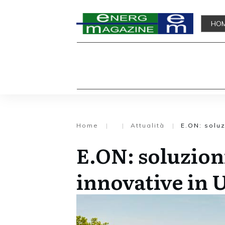
HO
Home
|
|
Attualità
|
E.ON: solu
E.ON: soluzion
innovative in