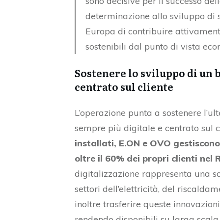
sono decisive per il successo del
determinazione allo sviluppo di s
Europa di contribuire attivamente
sostenibili dal punto di vista ec
Sostenere lo sviluppo di un 
centrato sul cliente
L’operazione punta a sostenere l’ul
sempre più digitale e centrato sul c
installati, E.ON e OVO gestiscon
oltre il 60% dei propri clienti nel
digitalizzazione rappresenta una so
settori dell’elettricità, del riscalda
inoltre trasferire queste innovazion
rendendo disponibili su larga scala s