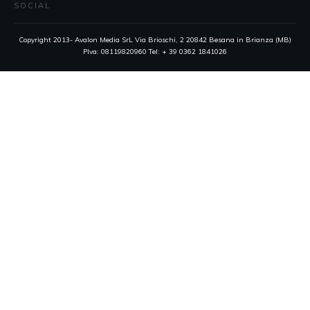
SOCIAL
Copyright 2013- Avalon Media SrL Via Brioschi, 2 20842 Besana in Brianza (MB)
PIva: 08119820960 Tel: + 39 0362 1841026