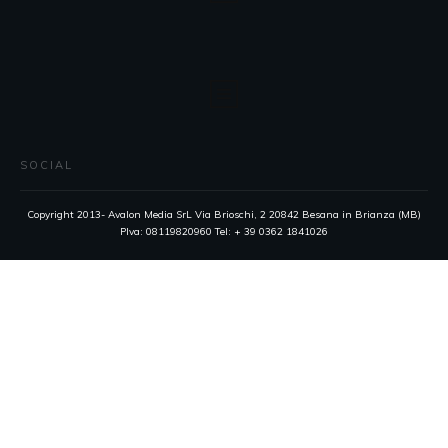
SOCIAL
Copyright 2013- Avalon Media SrL Via Brioschi, 2 20842 Besana in Brianza (MB)
PIva: 08119820960 Tel: + 39 0362 1841026