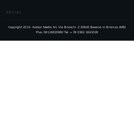
SOCIAL
Copyright 2013- Avalon Media SrL Via Brioschi, 2 20842 Besana in Brianza (MB)
PIva: 08119820960 Tel: + 39 0362 1841026