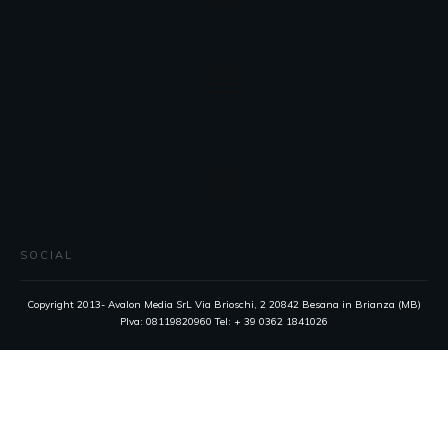
SOCIAL
Copyright 2013- Avalon Media SrL Via Brioschi, 2 20842 Besana in Brianza (MB)
PIva: 08119820960 Tel: + 39 0362 1841026