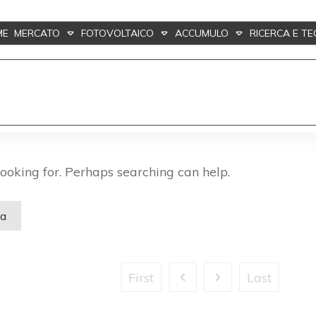
ME
MERCATO
FOTOVOLTAICO
ACCUMULO
RICERCA E T
looking for. Perhaps searching can help.
First
Last