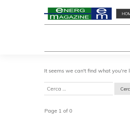
HO
It seems we can't find what you're 
Ricerca
per:
Page
1
of
0