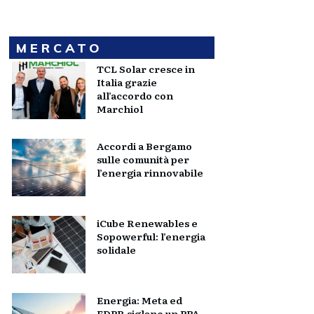
MERCATO
TCL Solar cresce in
Italia grazie
all’accordo con
Marchiol
Accordi a Bergamo
sulle comunità per
l’energia rinnovabile
iCube Renewables e
Sopowerful: l’energia
solidale
Energia: Meta ed
EDPR siglano un PPA