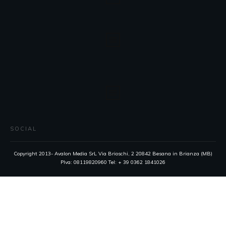
SOCIAL
Copyright 2013- Avalon Media SrL Via Brioschi, 2 20842 Besana in Brianza (MB)
PIva: 08119820960 Tel: + 39 0362 1841026