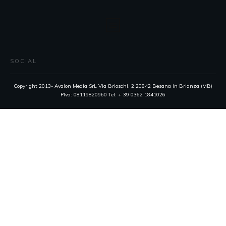
SOCIAL
Copyright 2013- Avalon Media SrL Via Brioschi, 2 20842 Besana in Brianza (MB)
PIva: 08119820960 Tel: + 39 0362 1841026