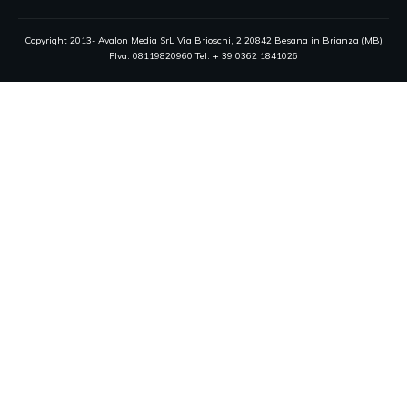
Copyright 2013- Avalon Media SrL Via Brioschi, 2 20842 Besana in Brianza (MB)
PIva: 08119820960 Tel: + 39 0362 1841026