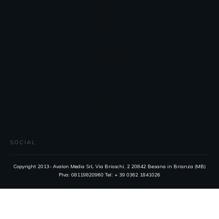
SOCIAL
Copyright 2013- Avalon Media SrL Via Brioschi, 2 20842 Besana in Brianza (MB)
PIva: 08119820960 Tel: + 39 0362 1841026