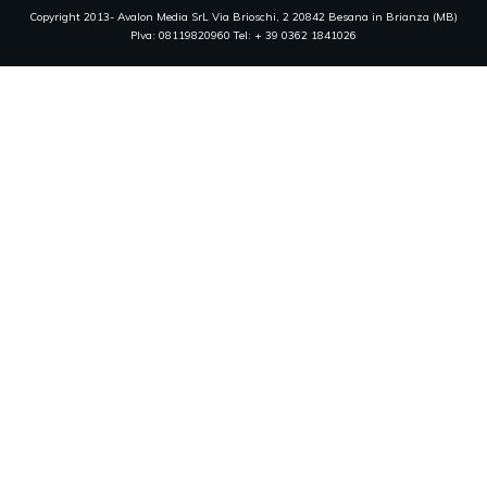
Copyright 2013- Avalon Media SrL Via Brioschi, 2 20842 Besana in Brianza (MB)
PIva: 08119820960 Tel: + 39 0362 1841026