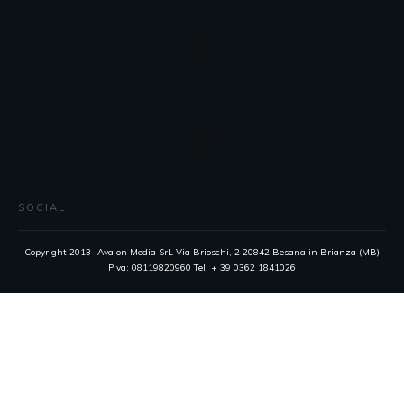
SOCIAL
Copyright 2013- Avalon Media SrL Via Brioschi, 2 20842 Besana in Brianza (MB)
PIva: 08119820960 Tel: + 39 0362 1841026