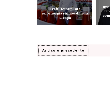
Inve
Kraft Heinz punta
Pin
sull’energia rinnovabile in
com
Europa
Articolo precedente