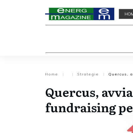
HO
Home
|
|
Strategie
|
Quercus, a
Quercus, avvi
fundraising pe