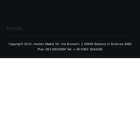
SOCIAL
Copyright 2013- Avalon Media SrL Via Brioschi, 2 20842 Besana in Brianza (MB)
PIva: 08119820960 Tel: + 39 0362 1841026