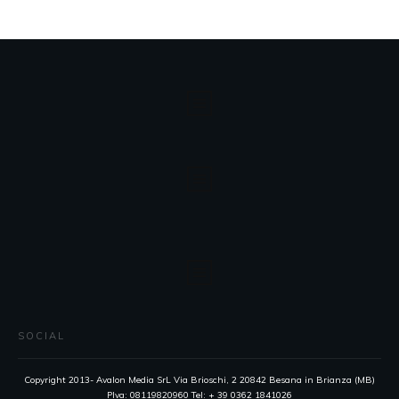
SOCIAL
Copyright 2013- Avalon Media SrL Via Brioschi, 2 20842 Besana in Brianza (MB)
PIva: 08119820960 Tel: + 39 0362 1841026