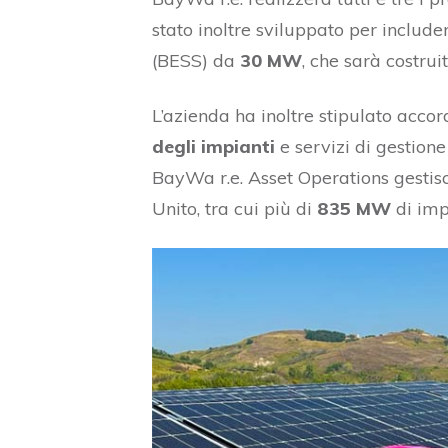
stato inoltre sviluppato per includ
(BESS) da
30 MW
, che sarà costrui
L’azienda ha inoltre stipulato accor
degli impianti
e servizi di gestione
BayWa r.e. Asset Operations gestis
Unito, tra cui più di
835 MW
di impi