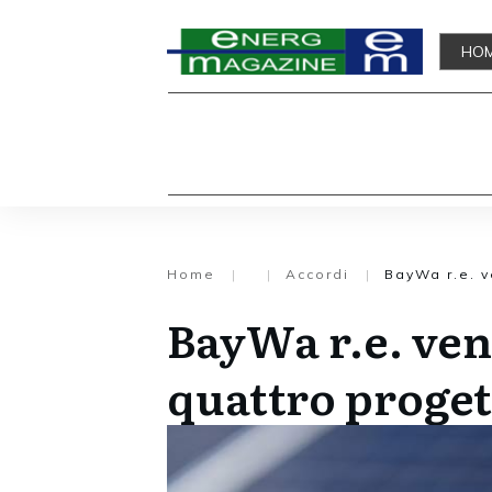
HO
Home
|
|
Accordi
|
BayWa r.e. v
BayWa r.e. ve
quattro progett