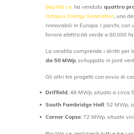
BayWa r.e.
ha venduto
quattro pro
Octopus Energy Generation
, uno de
rinnovabili in Europa. I parchi, co
fornire elettricità verde a 80.000 f
La vendita comprende i diritti per 
da 50 MWp
, sviluppato in joint ve
Gli altri tre progetti con avvio di ca
Driffield
, 48 MWp, situato a circa 
South Fambridge Hall
: 52 MWp, si
Corner Copse
: 72 MWp, situato vic
BayWa r.e. realizzerà tutti e tre i 