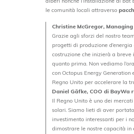
alberi nonché l’installazione di bat b
le comunità locali attraverso
pacch
Christine McGregor, Managing 
Grazie agli sforzi del nostro tea
progetti di produzione d’energia 
costruzione che inizierà a breve
quanto prima. Non vediamo l’ora 
con Octopus Energy Generation e 
Regno Unito per accelerare la tr
Daniel Gäfke, COO di BayWa r
Il Regno Unito è uno dei mercati c
solari. Siamo lieti di aver portat
investimento interessanti per i no
dimostrare le nostre capacità in q