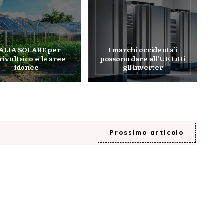
TALIA SOLARE per
I marchi occidentali
grivoltaico e le aree
possono dare all’UE tutti
idonee
gli inverter
Prossimo articolo