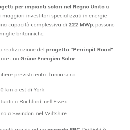
getti per impianti solari nel Regno Unito
a
i maggiori investitori specializzati in energie
n una capacità complessiva di
222 MWp
, possono
amiglie britanniche.
la realizzazione del
progetto “Perrinpit Road”
nture con
Grüne Energien Solar
.
ntiere previsto entro l’anno sono:
50 km a est di York
tuato a Rochford, nell’Essex
ino a Swindon, nel Wiltshire
progetti grazie ad un
accordo EPC
. Driffield è