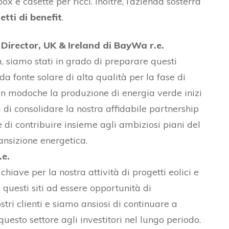
ox e casette per ricci. Inoltre, l’azienda sosterrà
etti di benefit
.
Director, UK & Ireland di BayWa r.e.
m, siamo stati in grado di preparare questi
da fonte solare di alta qualità per la fase di
 in modoche la produzione di energia verde inizi
di consolidare la nostra affidabile partnership
di contribuire insieme agli ambiziosi piani del
ansizione energetica.
.e.
hiave per la nostra attività di progetti eolici e
o questi siti ad essere opportunità di
stri clienti e siamo ansiosi di continuare a
uesto settore agli investitori nel lungo periodo.