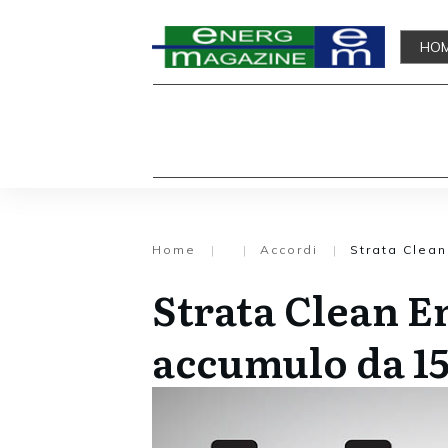
HO
Home
|
|
Accordi
|
Strata Clea
Strata Clean E
accumulo da 