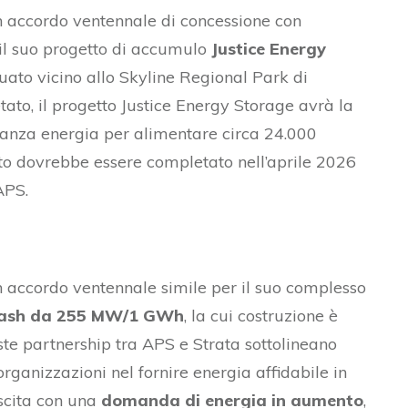
n accordo ventennale di concessione con
il suo progetto di accumulo
Justice Energy
uato vicino allo Skyline Regional Park di
ato, il progetto Justice Energy Storage avrà la
nza energia per alimentare circa 24.000
etto dovrebbe essere completato nell’aprile 2026
APS.
un accordo ventennale simile per il suo complesso
Wash da 255 MW/1 GWh
, la cui costruzione è
ueste partnership tra APS e Strata sottolineano
rganizzazioni nel fornire energia affidabile in
escita con una
domanda di energia in aumento
,