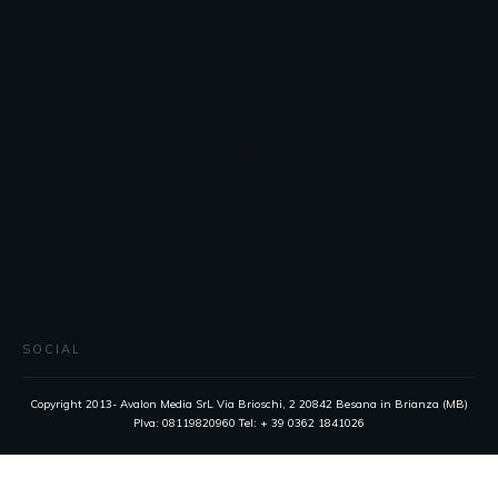
SOCIAL
Copyright 2013- Avalon Media SrL Via Brioschi, 2 20842 Besana in Brianza (MB)
PIva: 08119820960 Tel: + 39 0362 1841026