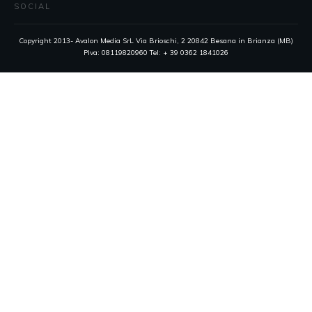
SOCIAL
Copyright 2013- Avalon Media SrL Via Brioschi, 2 20842 Besana in Brianza (MB)
PIva: 08119820960 Tel: + 39 0362 1841026