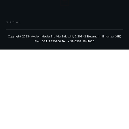
SOCIAL
Copyright 2013- Avalon Media SrL Via Brioschi, 2 20842 Besana in Brianza (MB)
PIva: 08119820960 Tel: + 39 0362 1841026