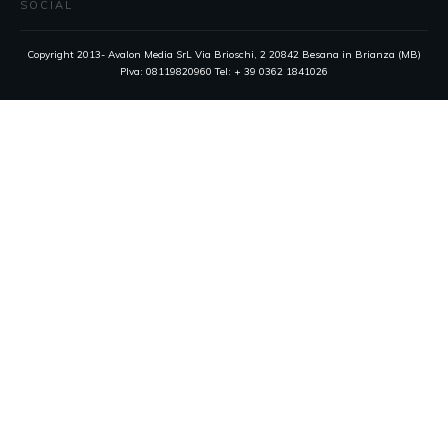
SOCIAL
Copyright 2013- Avalon Media SrL Via Brioschi, 2 20842 Besana in Brianza (MB)
PIva: 08119820960 Tel: + 39 0362 1841026