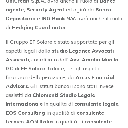
UniCredit S.p.A.
avrà anche il ruolo di
Banca
agente, Security Agent
ed agirà da
Banca
Depositaria
e
ING Bank N.V.
avrà anche il ruolo
di
Hedging Coordinator
.
Il Gruppo EF Solare è stato supportato per gli
aspetti legali dallo
studio Legance Avvocati
Associati
, coordinato dall’
Avv. Amalia Muollo
GC di EF Solare Italia
e, per gli aspetti
finanziari dell’operazione, da
Arcus Financial
Advisors
. Gli istituti bancari sono stati invece
assistiti da
Chiomenti Studio Legale
Internazionale
in qualità di
consulente legale
,
EOS Consulting
in qualità di
consulente
tecnico
,
AON Italia
in qualità di
consulente