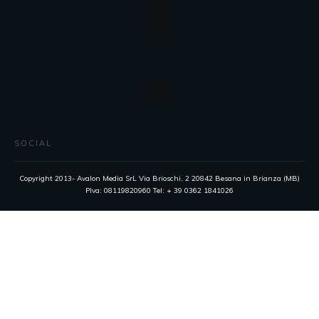
SOCIAL
Copyright 2013- Avalon Media SrL Via Brioschi, 2 20842 Besana in Brianza (MB)
PIva: 08119820960 Tel: + 39 0362 1841026