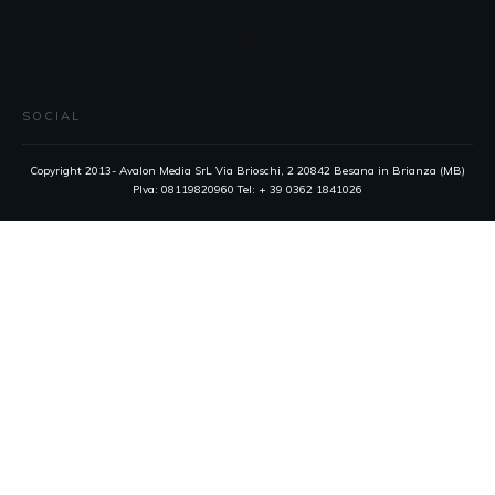
SOCIAL
Copyright 2013- Avalon Media SrL Via Brioschi, 2 20842 Besana in Brianza (MB)
PIva: 08119820960 Tel: + 39 0362 1841026