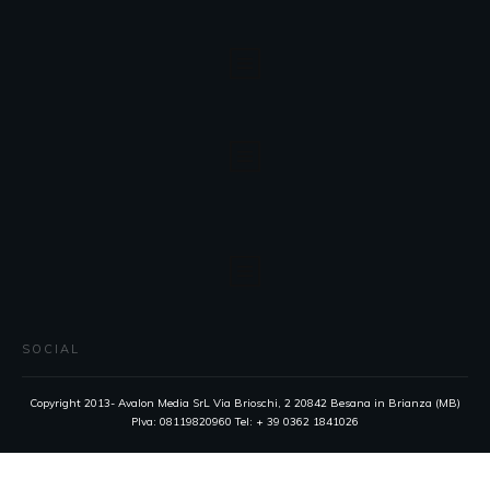
SOCIAL
Copyright 2013- Avalon Media SrL Via Brioschi, 2 20842 Besana in Brianza (MB)
PIva: 08119820960 Tel: + 39 0362 1841026