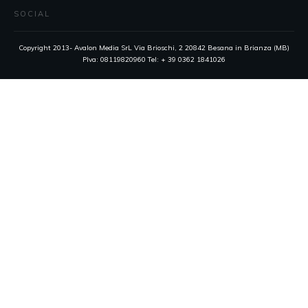
SOCIAL
Copyright 2013- Avalon Media SrL Via Brioschi, 2 20842 Besana in Brianza (MB)
PIva: 08119820960 Tel: + 39 0362 1841026