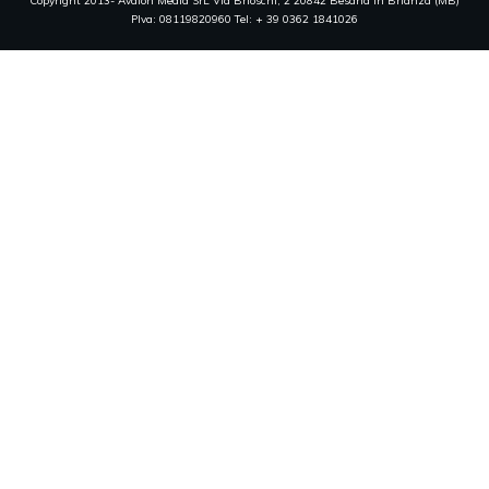
Copyright 2013- Avalon Media SrL Via Brioschi, 2 20842 Besana in Brianza (MB)
PIva: 08119820960 Tel: + 39 0362 1841026