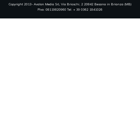
Copyright 2013- Avalon Media SrL Via Brioschi, 2 20842 Besana in Brianza (MB)
PIva: 08119820960 Tel: + 39 0362 1841026