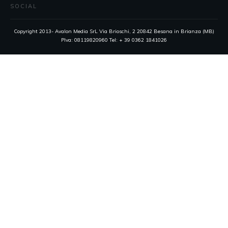
SOCIAL
Copyright 2013- Avalon Media SrL Via Brioschi, 2 20842 Besana in Brianza (MB)
PIva: 08119820960 Tel: + 39 0362 1841026