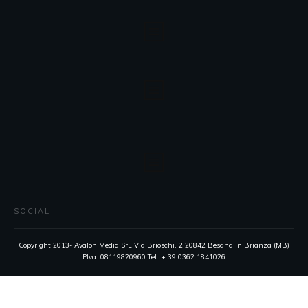
SOCIAL
Copyright 2013- Avalon Media SrL Via Brioschi, 2 20842 Besana in Brianza (MB)
PIva: 08119820960 Tel: + 39 0362 1841026