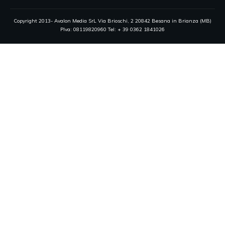
Copyright 2013- Avalon Media SrL Via Brioschi, 2 20842 Besana in Brianza (MB)
PIva: 08119820960 Tel: + 39 0362 1841026