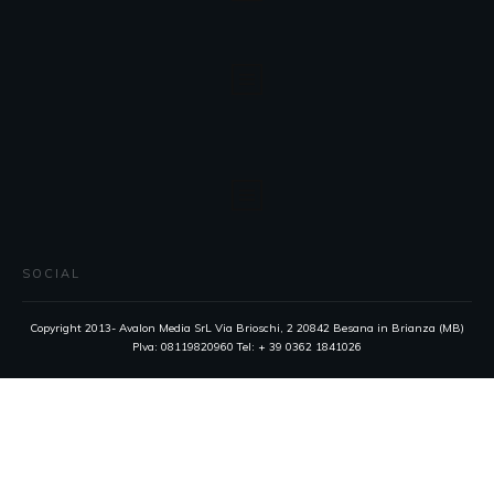
SOCIAL
Copyright 2013- Avalon Media SrL Via Brioschi, 2 20842 Besana in Brianza (MB)
PIva: 08119820960 Tel: + 39 0362 1841026