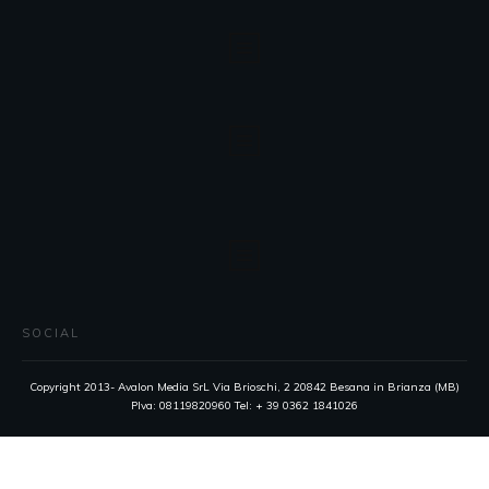
SOCIAL
Copyright 2013- Avalon Media SrL Via Brioschi, 2 20842 Besana in Brianza (MB)
PIva: 08119820960 Tel: + 39 0362 1841026