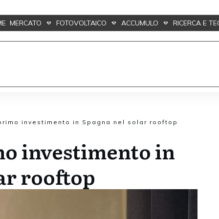
ME
MERCATO
FOTOVOLTAICO
ACCUMULO
RICERCA E T
primo investimento in Spagna nel solar rooftop
o investimento in
ar rooftop