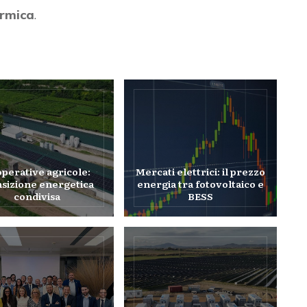
rmica
.
perative agricole:
Mercati elettrici: il prezzo
nsizione energetica
energia tra fotovoltaico e
condivisa
BESS