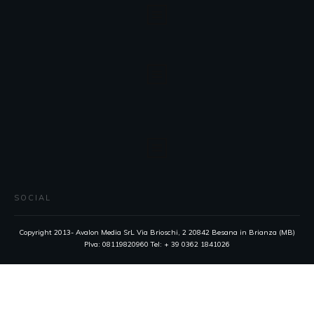
SOCIAL
Copyright 2013- Avalon Media SrL Via Brioschi, 2 20842 Besana in Brianza (MB)
PIva: 08119820960 Tel: + 39 0362 1841026