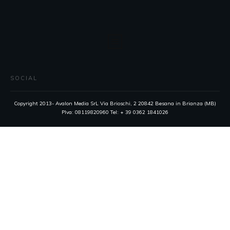
SOCIAL
Copyright 2013- Avalon Media SrL Via Brioschi, 2 20842 Besana in Brianza (MB)
PIva: 08119820960 Tel: + 39 0362 1841026