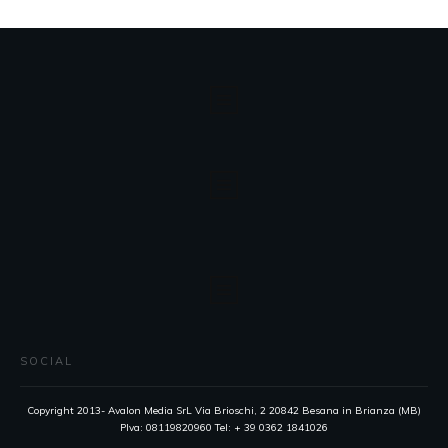
SOCIAL
Copyright 2013- Avalon Media SrL Via Brioschi, 2 20842 Besana in Brianza (MB)
PIva: 08119820960 Tel: + 39 0362 1841026